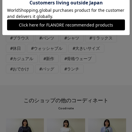
ジュ/11号 休日おでかけコーデ。ブラウスは薄手の滑らかな肌触
りで、着ていてとても気持ちのいい素材です。ウエストから広が
るデザインがヒップをカバーしてくれて、骨格ウェーブさんに特
に似合うデザインです。
#ブラウス
#パンツ
#シャツ
#リラックス
#休日
#ウォッシャブル
#大きいサイズ
#カジュアル
#新作
#骨格ウェーブ
#おでかけ
#バッグ
#ランチ
このショップの他のコーディネート
Coodinate