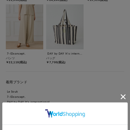
7-IDconcept.
DAY by DAY It's international
パンツ
バッグ
￥22,110(税込)
￥7,700(税込)
着用ブランド
Le Souk
7-IDconcept.
DAY by DAY It's international
【着用カラー/サイズ】ブラウス:サックス/フリー パンツ:ベー