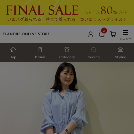
2
メニュー
Top
Brand
Category
Search
Styling