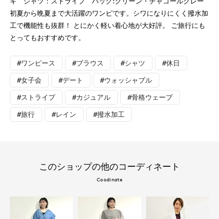
キ シャツ：ストライプ バッグ:グリーン・チャコールグレー
初夏から晩夏まで大活躍のワンピです。シワになりにくく撥水加
工で機能性も抜群！ とにかく軽い着心地が大好評。 ご旅行にも
とってもおすすめです。
#ワンピース
#ブラウス
#シャツ
#休日
#女子会
#デート
#ウォッシャブル
#ストライプ
#カジュアル
#骨格ウェーブ
#旅行
#レイン
#撥水加工
このショップの他のコーディネート
Coodinate