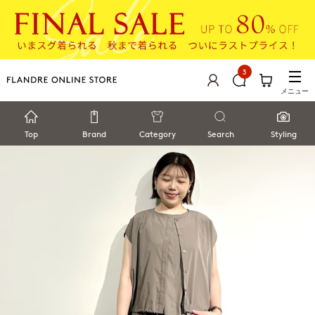
3
メニュー
Top
Brand
Category
Search
Styling