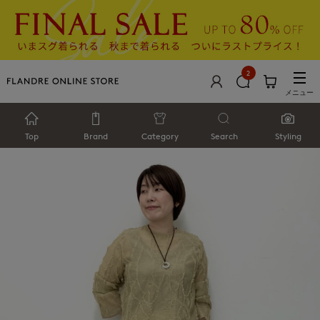
2
メニュー
Top
Brand
Category
Search
Styling