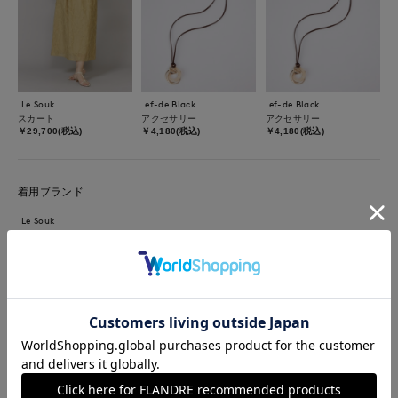
Le Souk
ef-de Black
ef-de Black
スカート
アクセサリー
アクセサリー
￥29,700(税込)
￥4,180(税込)
￥4,180(税込)
着用ブランド
Le Souk
ef-de Black
【着用サイズ】全て9号【着用カラー】ベージュ 春の集まりに
も活躍の上品なセットアップスタイル。シアー感もありつつナチ
ュラルな風合いが特徴のカットジャカード。軽い着心地とバラン
スの取りやすいシンプルなシルエットで単品でも着回ししやすい
アイテムです。