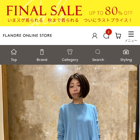
2
メニュー
Top
Brand
Category
Search
Styling