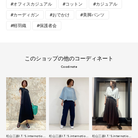
#オフィスカジュアル
#コットン
#カジュアル
#カーディガン
#おでかけ
#美脚パンツ
#軽羽織
#保護者会
このショップの他のコーディネート
Coodinate
松山三越I.T.'S.international
松山三越I.T.'S.international
松山三越I.T.'S.international