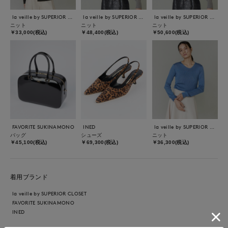
la veille by SUPERIOR CLOSET
la veille by SUPERIOR CLOSET
la veille by SUPERIOR CLOSET
ニット
ニット
ニット
￥33,000(税込)
￥48,400(税込)
￥50,600(税込)
FAVORITE SUKINAMONO
INED
la veille by SUPERIOR CLOSET
バッグ
シューズ
ニット
￥45,100(税込)
￥69,300(税込)
￥36,300(税込)
着用ブランド
la veille by SUPERIOR CLOSET
FAVORITE SUKINAMONO
INED