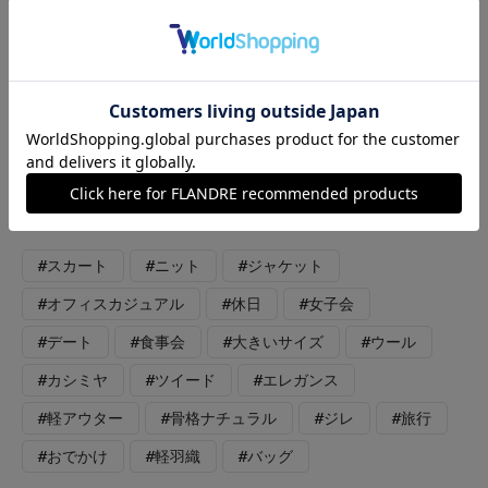
【着用サイズ】全て：9号 【着用カラー】スカート：アイボリ
ー ジレ：ネイビー Vニット：サックス カーディガン：ブラ
ウン カーディガン：グレー バッグ：ブラック la veilleサーキ
ュラースカートの着回しコーデです。 明るいアイボリーカラー
は、まだ肌寒い春先も活躍するアイテムです。 クラシカルなデ
ザインで、ツイードジレやコンパクトなトップスとのコーディネ
ートがすてきです。 ウエストは少し細めのデザインです。
#スカート
#ニット
#ジャケット
#オフィスカジュアル
#休日
#女子会
#デート
#食事会
#大きいサイズ
#ウール
#カシミヤ
#ツイード
#エレガンス
#軽アウター
#骨格ナチュラル
#ジレ
#旅行
#おでかけ
#軽羽織
#バッグ