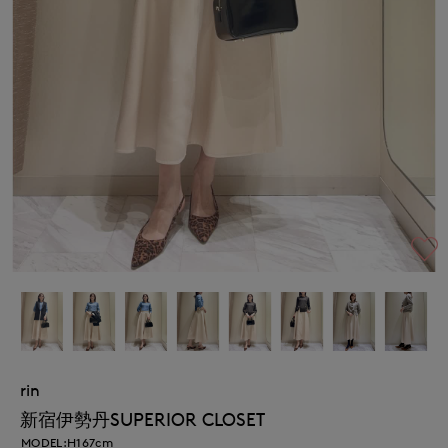
rin
新宿伊勢丹SUPERIOR CLOSET
MODEL:H167cm