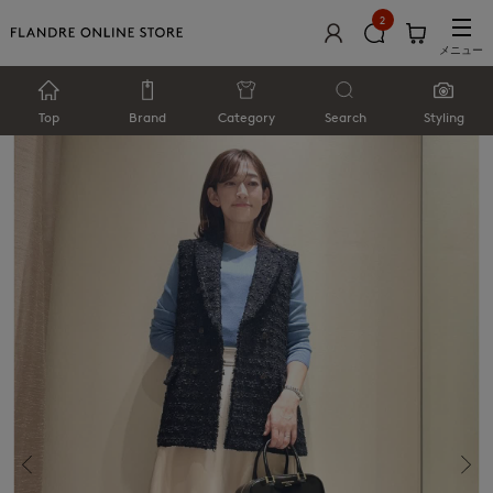
2
メニュー
Top
Brand
Category
Search
Styling