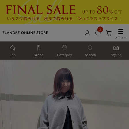
2
メニュー
Top
Brand
Category
Search
Styling