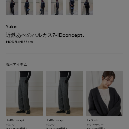
Yuka
近鉄あべのハルカス7-IDconcept.
MODEL:H155cm
着用アイテム
7-IDconcept.
7-IDconcept.
Le Souk
パンツ
パンツ
アクセサリー
￥19,910(税込)
￥21,010(税込)
￥6,600(税込)