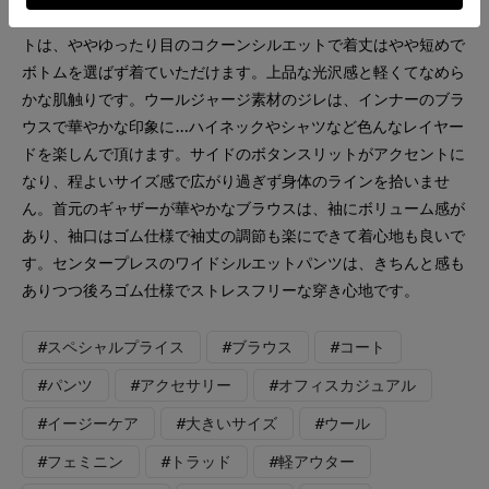
冬のキレイ目コーディネート 飽きのこないステンカラーのコー
トは、ややゆったり目のコクーンシルエットで着丈はやや短めで
ボトムを選ばず着ていただけます。上品な光沢感と軽くてなめら
かな肌触りです。ウールジャージ素材のジレは、インナーのブラ
ウスで華やかな印象に…ハイネックやシャツなど色んなレイヤー
ドを楽しんで頂けます。サイドのボタンスリットがアクセントに
なり、程よいサイズ感で広がり過ぎず身体のラインを拾いませ
ん。首元のギャザーが華やかなブラウスは、袖にボリューム感が
あり、袖口はゴム仕様で袖丈の調節も楽にできて着心地も良いで
す。センタープレスのワイドシルエットパンツは、きちんと感も
ありつつ後ろゴム仕様でストレスフリーな穿き心地です。
#スペシャルプライス
#ブラウス
#コート
#パンツ
#アクセサリー
#オフィスカジュアル
#イージーケア
#大きいサイズ
#ウール
#フェミニン
#トラッド
#軽アウター