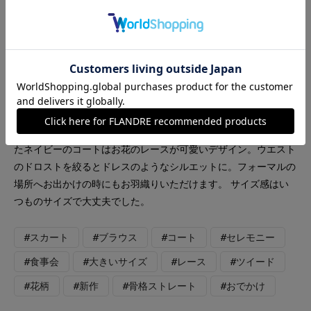
Maglie L
【着用アイテム】すべて9号 【着用カラー】コート:ネイビー ブ
ラウス、スカート:サックス ハレの日からお呼ばれまで、大切
な行事のときにおすすめのコーディネート。ホワイトとサックス
を基調に、キラキラのラメを散りばめた華やかなツイードの2ピ
ース。入学式やお顔合わせなどにもお召しいただけます。合わせ
たネイビーのコートはお花のレースが可愛いデザイン。ウエスト
のドロストを絞るとドレスのようなシルエットに。フォーマルの
場所へお出かけの時にもお羽織りいただけます。 サイズ感はい
つものサイズで大丈夫でした。
#スカート
#ブラウス
#コート
#セレモニー
#食事会
#大きいサイズ
#レース
#ツイード
#花柄
#新作
#骨格ストレート
#おでかけ