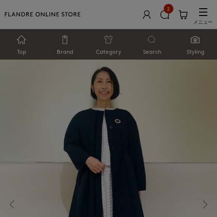
2
メニュー
Top
Brand
Category
Search
Styling