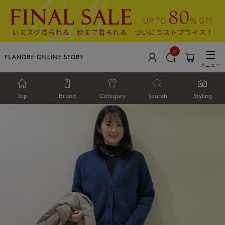
2
メニュー
Top
Brand
Category
Search
Styling