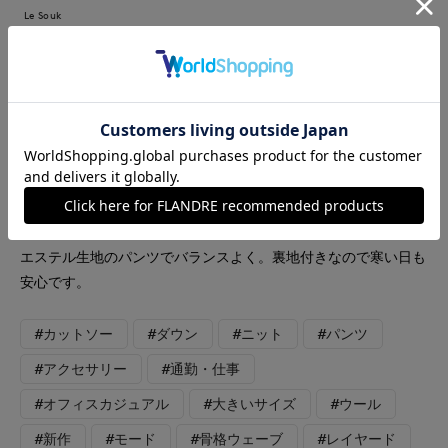
Le Souk
7-IDconcept.
【着用カラー/サイズ】ダウン:ベージュ/9号 カーディガン:ネイ
ビー/フリー カットソー :ブラック/フリー パンツ:ネイビー/9号
あったか通勤コーデ。ダウンコートは、衿付きデザインできれい
めに着れます。ふんわりと軽く、普段11号ですが9号を着用して
います。カーディガンは、ゆるっとした編み地が特徴。大きめの
黒ボタンがポイントです。ボリュームのあるトップスには、ポリ
エステル生地のパンツでバランスよく。裏地付きなので寒い日も
安心です。
#カットソー
#ダウン
#ニット
#パンツ
#アクセサリー
#通勤・仕事
#オフィスカジュアル
#大きいサイズ
#ウール
#新作
#モード
#骨格ウェーブ
#レイヤード