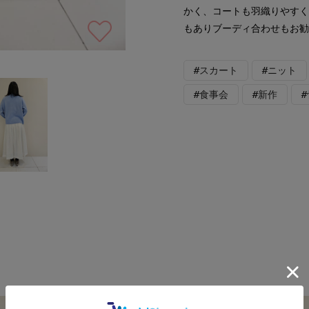
かく、コートも羽織りやす
もありブーディ合わせもお
#スカート
#ニット
#食事会
#新作