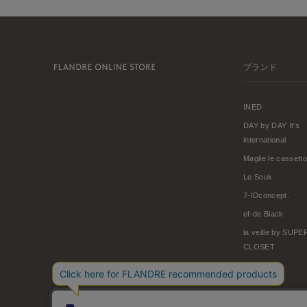
ブランド
INED
DAY by DAY It's
international
Maglie le cassetto
Le Souk
7-IDconcept.
ef-de Black
la veille by SUP
CLOSET