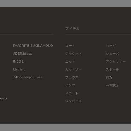
アイテム
FAVORITE SUKINAMONO
コート
バッグ
ADER.bijoux
ジャケット
シューズ
INED L
ニット
アクセサリー
Maglie L
カットソー
ストール
7-IDconcept. L size
ブラウス
雑貨
パンツ
web限定
スカート
ERIOR
ワンピース