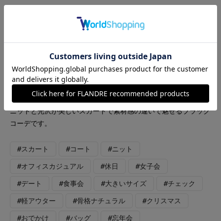
INED
INED L
FAVORITE SUKINAMONO
【着用カラー・サイズ】コート:チャコールグレー ニット・ス
カート:ブラック 全て9号 モノトーンでまとめた年末年始お出
かけコーディネート。重さを感じにくい軽さが魅力のコートは1
日着ていても肩が凝らず快適にお過ごしいただけます。ふわふわ
ニットと光沢が美しいスカートで素材感の違いで魅せるブラック
コーデです。
#スカート
#コート
#ニット
#オフィスカジュアル
#休日
#女子会
#デート
#食事会
#大きいサイズ
#チェック
#軽アウター
#骨格ナチュラル
#クリスマス
#おでかけ
#バッグ
#忘年会