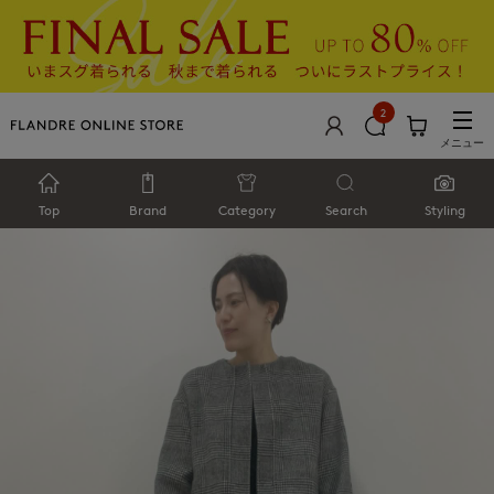
2
メニュー
Top
Brand
Category
Search
Styling