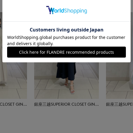
銀座三越SUPERIOR CLOSET GINZA
銀座三越SUPERIOR CLOSET GINZA