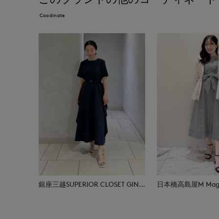
Coodinate
銀座三越SUPERIOR CLOSET GINZA