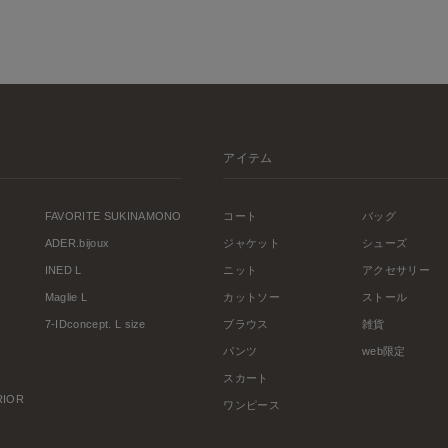
アイテム
FAVORITE SUKINAMONO
コート
バッグ
ADER.bijoux
ジャケット
シューズ
INED L
ニット
アクセサリー
Maglie L
カットソー
ストール
7-IDconcept. L size
ブラウス
雑貨
パンツ
web限定
スカート
ERIOR
ワンピース