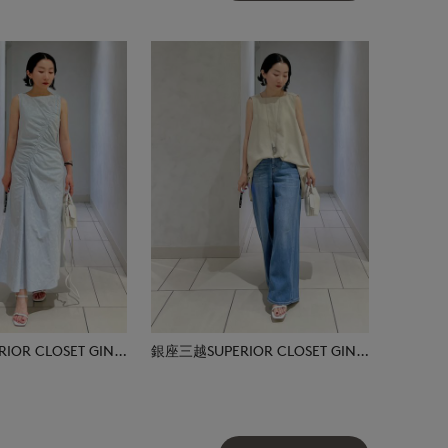
銀座三越SUPERIOR CLOSET GINZA
銀座三越SUPERIOR CLOSET GINZA