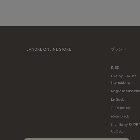
ブランド
INED
DAY by DAY It's
international
Maglie le cassetto
Le Souk
7-IDconcept.
ef-de Black
la veille by SUP
CLOSET