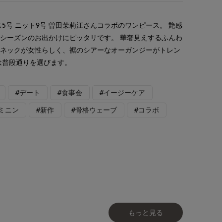
5号 ニット9号 曽田茉莉江さんコラボのワンピース。 艶感
シーズンのお出かけにピッタリです。 華奢見えするふんわ
アネックが女性らしく、裾のシアーなオーガンジーがトレン
は普段通りを選びます。
#デート
#食事会
#イージーケア
ミニン
#新作
#骨格ウェーブ
#コラボ
もっと見る