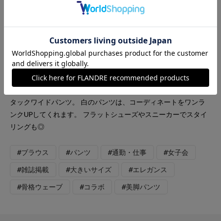
INED
INED L
【着用サイズ9号】》 《三尋木奈保コラボ・Oggi12月号掲載商
品》盛り袖ブラウス。 袖のタックデザインが立体的で美しいブ
ラウス。エレガントな装いや、カジュアルにチノパンを合わせて
カジュアルにも楽しんでいただけます◎ 合わせたパンツはツー
タックワイドパンツ。 白のパンツは、コーディネートをワンラ
ンクUPしてくれます。 フラットシューズやスニーカーでスタイ
リングも◎
#ブラウス
#パンツ
#通勤・仕事
#女子会
#雑誌掲載
#大きいサイズ
#エレガンス
#骨格ウェーブ
#コラボ
#美脚パンツ