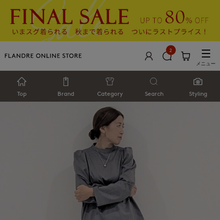
2
メニュー
Top
Brand
Category
Search
Styling