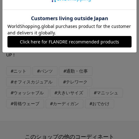
っかりと度詰めで編まれているのでリッチ感があり女性らしいシ
ルエット◎ ポイントとしてカーディガンの見返しにはグログラ
ンテープを。 インに合わせたのは同素材のベーシックタート
ル。これからの季節はアウターから覗かせてポイントに。 折り
返してもルーズに着ても楽しめます。 パンツはライトカルゼツ
ータックワイドパンツ。オンオフ問わず幅広いシーンで活躍して
くれる万能アイテムです。冬スタイルの白はよりオシャレ度
UP！
#ニット
#パンツ
#通勤・仕事
#オフィスカジュアル
#テレワーク
#ウォッシャブル
#大きいサイズ
#マニッシュ
#骨格ウェーブ
#カーディガン
#おでかけ
このショップの他のコーディネート