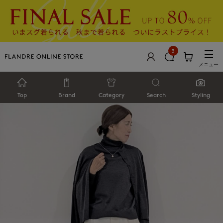
3
メニュー
Top
Brand
Category
Search
Styling