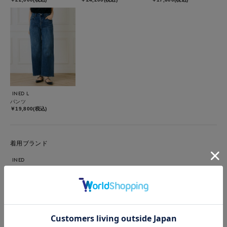
INED L
パンツ
￥19,800(税込)
着用ブランド
INED
INED L
【着用アイテム】すべて9号 【着用カラー】ニット:サックス パ
ンツ:インディゴ ニット×デニムのシンプルなスタイリングを格