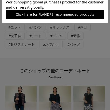
上げしてくれる、ラクーンのニット。ラクーンならではの柔らか
い毛足のふんわりニット。存在感があり高見えするので、シンプ
ルなデニムコーデも一気におしゃれにしてくれます。
#ニット
#パンツ
#リラックス
#休日
#女子会
#デート
#デニム
#新作
#骨格ストレート
#おでかけ
#バッグ
このショップの他のコーディネート
Coodinate