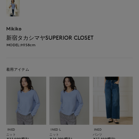
Mikiko
新宿タカシマヤSUPERIOR CLOSET
MODEL:H158cm
着用アイテム
INED
INED L
INED
ニット
ニット
パンツ
￥22,000(税込)
￥24,200(税込)
￥17,600(税込)