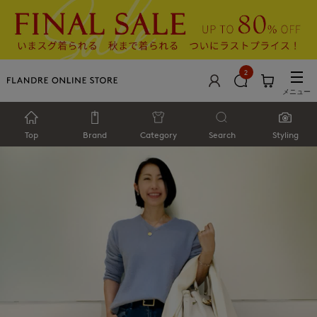
2
メニュー
Top
Brand
Category
Search
Styling