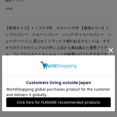
着用ブランド
INED
【着用サイズ】トップス:9号 スカート:11号 【着用カラー】ト
ップス:グレー スカート:グレー バッグ:チャコールグレー シ
ューズ:ベージュ 柔らかくリラックス感のあるスエットは、キラ
キラのラメがカジュアルの中に上品さも兼ね備えた優秀アイテ
ム。フレアのスカートもシルエットが綺麗なのでおすすめです。
#カットソー
#スカート
#セットアップ
#リラックス
#休日
#女子会
#ウォッシャブル
#イージーケア
#コットン
#スポーティ
#骨格ストレート
#旅行
#おでかけ
#バッグ