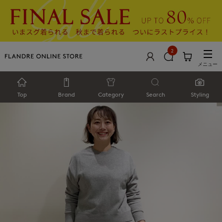
2
メニュー
Top
Brand
Category
Search
Styling