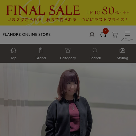
3
メニュー
Top
Brand
Category
Search
Styling