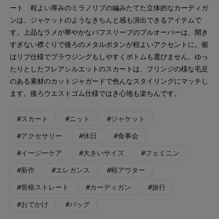
ート 程よい厚みのミラノリブの編みたてた立体的なカーディガ
ンは、ジャケットのようなきちんと感も演出できるアイテムで
す。上品なラメが華やかなパフスリーブのプルオーバーは、開き
すぎない襟ぐりで後ろのメタルボタンが程よいアクセントに。裾
はリブ仕様でブラウジングもしやすくボトムも選びません。ゆっ
たりとしたフレアシルエットのスカートは、フリンジの様な毛足
のある素材のカットジャガードで色んなスタイリングにマッチし
ます。後ろウエストゴム仕様ではき心地も楽ちんです。
#スカート
#ニット
#ジャケット
#アクセサリー
#休日
#食事会
#イージーケア
#大きいサイズ
#フェミニン
#新作
#エレガンス
#軽アウター
#骨格ストレート
#カーディガン
#旅行
#おでかけ
#バッグ