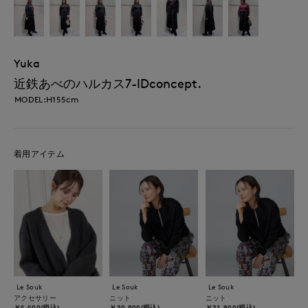
Yuka
近鉄あべのハルカス7-IDconcept.
MODEL:H155cm
着用アイテム
Le Souk
Le Souk
Le Souk
アクセサリー
ニット
ニット
￥6,600(税込)
￥30,800(税込)
￥31,900(税込)