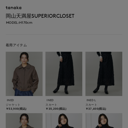
tanaka
岡山天満屋SUPERIORCLOSET
MODEL:H170cm
着用アイテム
INED
INED
INED L
ジャケット
スカート
スカート
￥53,900(税込)
￥35,200(税込)
￥37,400(税込)