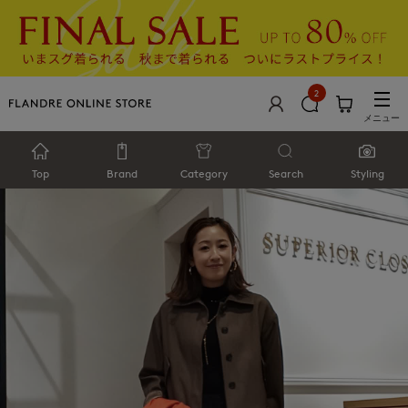
2
メニュー
Top
Brand
Category
Search
Styling