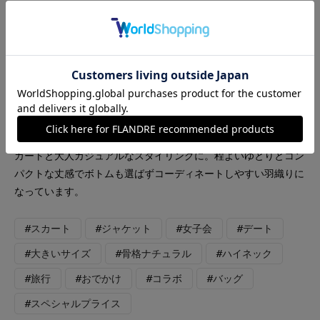
INED
INED L
FAVORITE SUKINAMONO
ADER.bijoux
【着用サイズ：カラー】ブルゾン：9号：ダークブラウン カッ
トソー：9号：ブラック スカート：9号：ブラック 三尋木さん
コラボのブルゾンは軽くて羽織りやすい素材感に。 フリンジス
カートと大人カジュアルなスタイリングに。程よいゆとりとコン
パクトな丈感でボトムも選ばずコーディネートしやすい羽織りに
なっています。
#スカート
#ジャケット
#女子会
#デート
#大きいサイズ
#骨格ナチュラル
#ハイネック
#旅行
#おでかけ
#コラボ
#バッグ
#スペシャルプライス