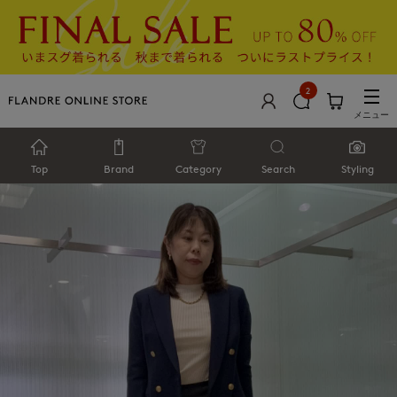
2
メニュー
Top
Brand
Category
Search
Styling