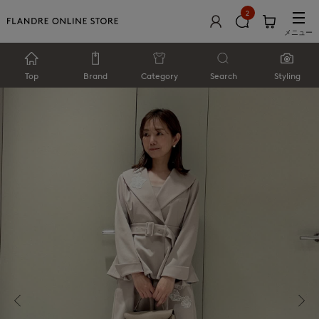
2
メニュー
Top
Brand
Category
Search
Styling