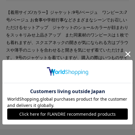
【着用サイズ/カラー】ジャケット:9号/ベージュ ワンピース:7
号/ベージュ お食事や学校行事などさまざまなシーンでお召しい
ただけるセットアップ ジャケットのショールカラーが顔まわり
をスッキリみせ上品さアップ また同素材のワンピースは１枚で
も着れますが、スクエアネックの開きが気になられる方はブラウ
スや薄手のニットを合わせると開きを気にせず着ていただけま
す。 9号のジャゲットを着ていますが、購入の際はいつものサイ
ズの7号を購入します。
#ワンピース
#ジャケット
#通勤・仕事
#女子会
#デート
#食事会
#ウォッシャブル
#大きいサイズ
#刺繍
#新作
#おでかけ
#バッグ