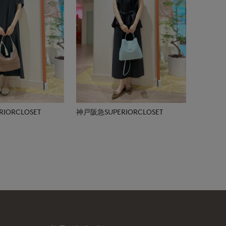
IORCLOSET
神戸阪急SUPERIORCLOSET