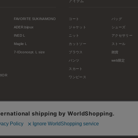
アイテム
FAVORITE SUKINAMONO
コート
バッグ
ADER.bijoux
ジャケット
シューズ
INED L
ニット
アクセサリー
Maglie L
カットソー
ストール
7-IDconcept. L size
ブラウス
雑貨
パンツ
web限定
スカート
ERIOR
ワンピース
利用規約
会社概要
プライバシーポリシー
特定商取引・古物営業法に基づく表示