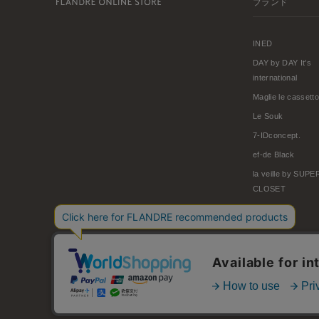
ブランド
INED
DAY by DAY It's
international
Maglie le cassetto
Le Souk
7-IDconcept.
ef-de Black
la veille by SUP
CLOSET
© FLANDRE CO., LTD.
お問い合わせ