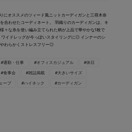
織りにオススメのツィード風ニットカーディガンと三尋木奈
を合わせたコーディネート。 羽織りのカーディガンは、キ
様々な糸を使い編み立てられた柄が上品で華やかな1枚で
、ワイドレッグが今っぽいスタイリングに◎ インナーのシ
はやわらかくストレスフリー◎
#通勤・仕事
#オフィスカジュアル
#休日
#食事会
#雑誌掲載
#大きいサイズ
ェーブ
#ハイネック
#カーディガン