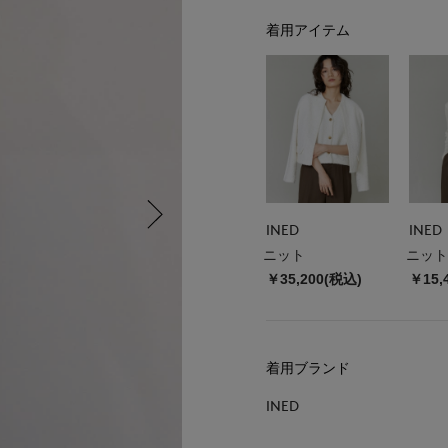
着用アイテム
INED
INED
ニット
ニット
￥35,200(税込)
￥15,
着用ブランド
INED