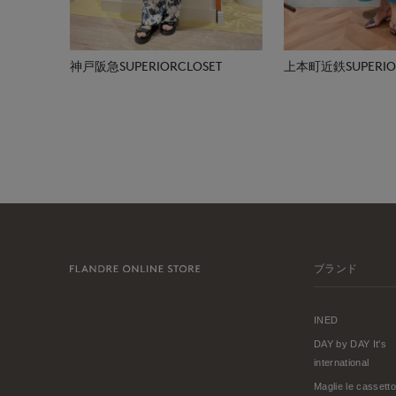
神戸阪急SUPERIORCLOSET
上本町近鉄SUPERIOR
ブランド
INED
DAY by DAY It's
international
Maglie le cassetto