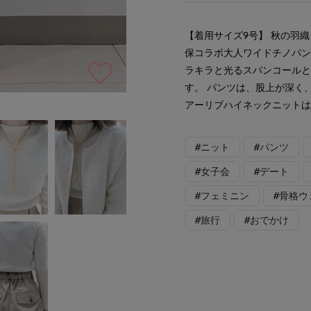
【着用サイズ9号】 秋の羽
保コラボ大人ワイドチノパン
ラキラと光るスパンコールと
す。 パンツは、股上が深く
アーリブハイネックニット
#ニット
#パンツ
#女子会
#デート
#フェミニン
#骨格ウ
#旅行
#おでかけ