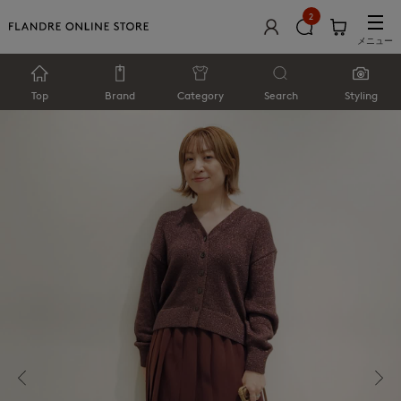
2
メニュー
Top
Brand
Category
Search
Styling