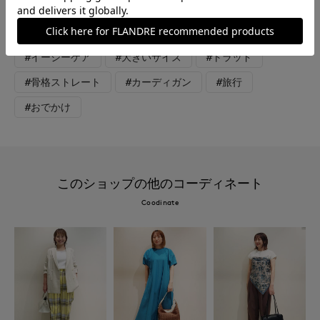
#スカート
#ニット
#通勤・仕事
#休日
#女子会
#デート
#食事会
#ウォッシャブル
#イージーケア
#大きいサイズ
#トラッド
#骨格ストレート
#カーディガン
#旅行
#おでかけ
このショップの他のコーディネート
Coodinate