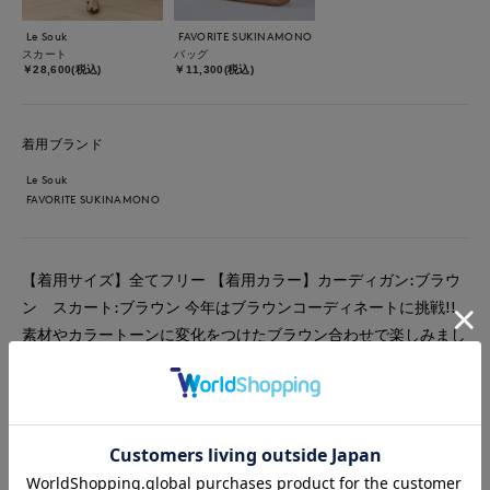
Le Souk
FAVORITE SUKINAMONO
スカート
バッグ
￥28,600(税込)
￥11,300(税込)
着用ブランド
Le Souk
FAVORITE SUKINAMONO
【着用サイズ】全てフリー 【着用カラー】カーディガン:ブラウ
ン スカート:ブラウン 今年はブラウンコーディネートに挑戦!!
素材やカラートーンに変化をつけたブラウン合わせで楽しみまし
た。カーディガンはシンプルでありながらラメがポイントに。プ
リーツスカートの動きあるシルエットを加えてワントーンに動き
を加えました。シンプル合わせなので小物で個性をプラスしやす
いコーディネートにしました。