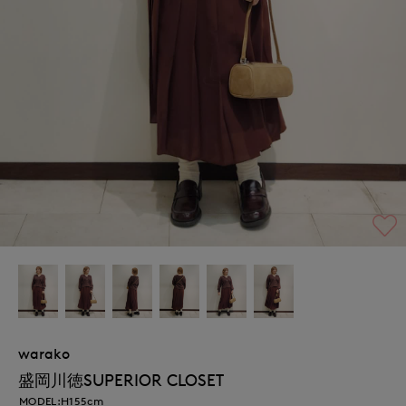
warako
盛岡川徳SUPERIOR CLOSET
MODEL:H155cm