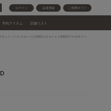
ログイン
会員登録
ご利用ガイド
予約アイテム
店舗リスト
alニットとINEDカットソーとスカートとINED LスカートとINEDアクセサリー
D