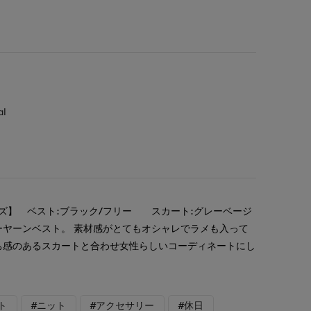
al
イズ】 ベスト:ブラック/フリー スカート:グレーベージ
ザーヤーンベスト。 素材感がとてもオシャレでラメも入って
ち感のあるスカートと合わせ女性らしいコーディネートにし
ト
#ニット
#アクセサリー
#休日