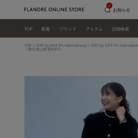
2
お知らせ
TOP
新着
ブランド
アイテム
詳細検索
TOP
DAY by DAY It's international
DAY by DAY It's int
（鹿児島山形屋INED）