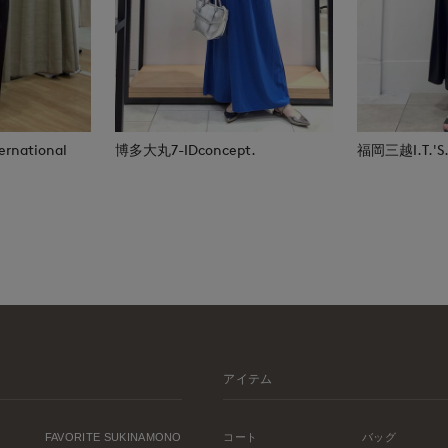
rnational
博多大丸7-IDconcept.
福岡三越I.T.'S.i
アイテム
FAVORITE SUKINAMONO
コート
バッグ