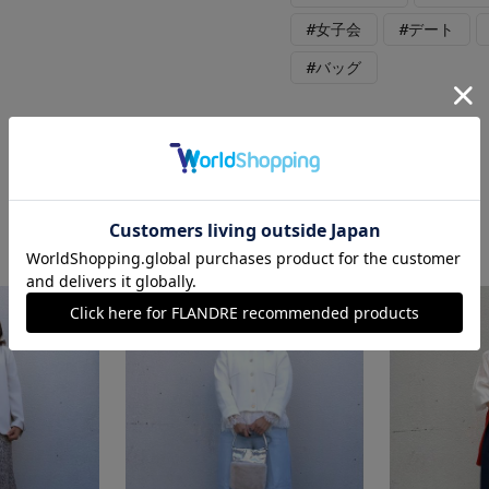
#女子会
#デート
#バッグ