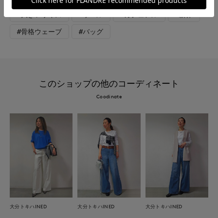
#大きいサイズ
#ウール
#カジュアル
#新作
#骨格ウェーブ
#バッグ
このショップの他のコーディネート
Coodinate
大分トキハINED
大分トキハINED
大分トキハINED