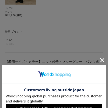
INED L
パンツ
￥24,200(税込)
着用ブランド
INED
INED L
【着用サイズ・カラー】ニット:9号・ブルーグレー パンツ:5
号・ベージュ ベルト:ブラウン バッグ:ブラック クリーンで爽
やかな印象のブルーニット。 沈みがちな秋冬のコーデを更新す
るなら、カラーニットをアクセントに！ ウールシルクのリッチ
な質感が肌触りも良く気持ちを上げてくれます！
#ニット
#パンツ
#通勤・仕事
#オフィスカジュアル
#ウォッシャブル