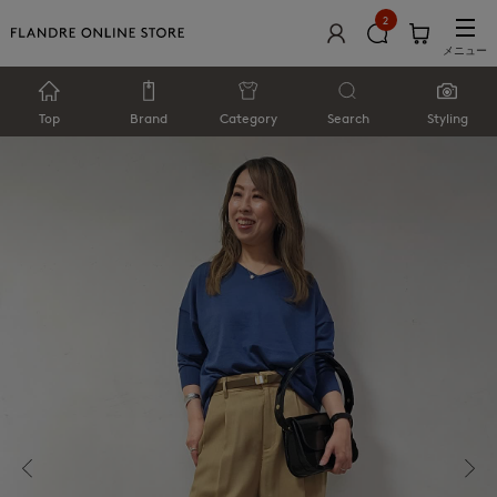
2
メニュー
Top
Brand
Category
Search
Styling