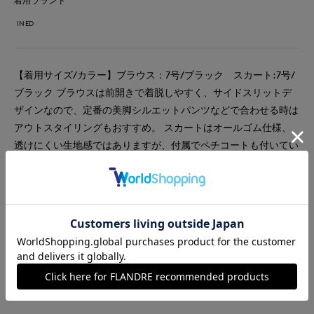
着用ブランド
INED
【着用サイズ/カラー】ブラウス：7号/ブラック スカート:7号/
ブラック ブラウスは前開きで着脱しやすく、サイドスリットデ
ザインなので、定番の美脚シルエットパンツなどで合わせる時は
アウトスタイリングもおすすめ。 スカートはオールゴム仕様、
透けにくい生地感ではありますが、付属でペチコートも付いてい
ます。 今回は上下お揃いでコーディネートしてみましたが、
別々でも着回しがきくので是非、スタイリングを楽しんでくださ
い。
#スカート
#ブラウス
#休日
#女子会
#デート
#食事会
#チェック
#新作
#骨格ナチュラル
#おでかけ
#バッグ