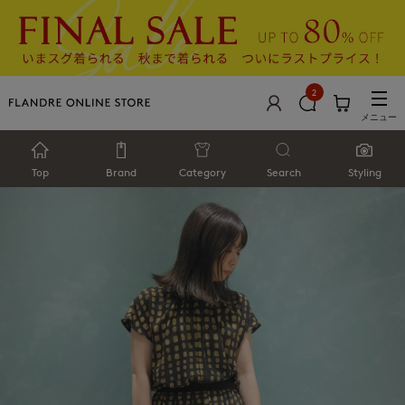
2
メニュー
Top
Brand
Category
Search
Styling