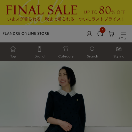
3
メニュー
Top
Brand
Category
Search
Styling