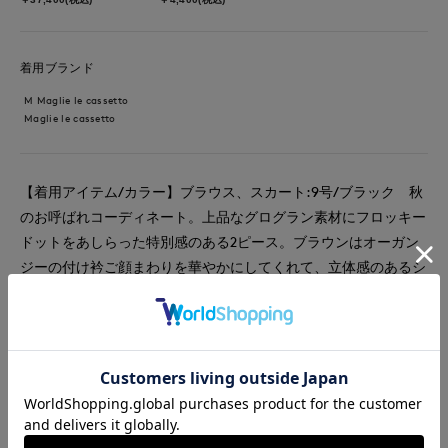
着用ブランド
M Maglie le cassetto
Maglie le cassetto
【着用アイテム/カラー】ブラウス、スカート:9号/ブラック 秋
のお呼ばれコーディネート。上品なグログラン素材にフロッキー
ドットをあしらった特別感のある2ピース。ブラウンはオーガン
ジーの付け衿ご顔まわりを華やかにしてくれて、立体感のあるシ
ルエットが女性らしく見せてくれます。スカートはマーメイドシ
ルエット。オーガンジーをドッキングしており、裾周りに動きが
出ます。セットアップで着るとより華やかさが出て、お呼ばれな
どの特別なシーンにおすすめです。
#スカート
#ブラウス
#セットアップ
#休日