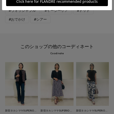
#女子会
#デート
#食事会
#ブライダル
#ウォッシャブル
#イージーケア
#ドット
#おでかけ
#シアー
このショップの他のコーディネート
Coodinate
新宿タカシマヤSUPERIOR CLOSET
新宿タカシマヤSUPERIOR CLOSET
新宿タカシマヤSUPERIOR CLOSET