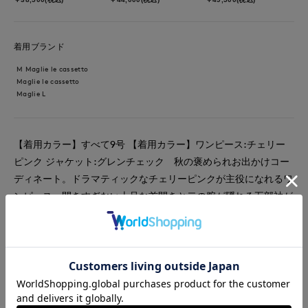
着用ブランド
M Maglie le cassetto
Maglie le cassetto
Maglie L
【着用カラー】すべて9号 【着用カラー】ワンピース:チェリー
ピンク ジャケット:グレンチェック 秋の褒められお出かけコー
ディネート。ドラマティックなチェリーピンクが主役になれるワ
ンピース。開きすぎない上品な首開きと二の腕が隠れる五部袖が
大人女子に嬉しいデザイン。高めのウエスト切り替えでスタイル
アップして見えます。ハリと光沢がある素材感できれい見えが叶
います。1枚で着ても主役になれるワンピースですが、ジャケッ
トを羽織るとフォーマルなシーンでもお使いいただけます。
#ワンピース
#ジャケット
#休日
#女子会