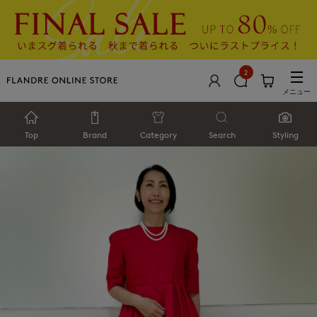
2
メニュー
Top
Brand
Category
Search
Styling