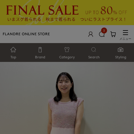
3
メニュー
Top
Brand
Category
Search
Styling