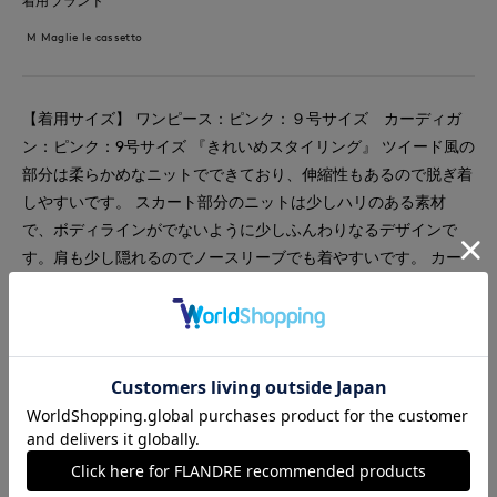
着用ブランド
M Maglie le cassetto
【着用サイズ】 ワンピース：ピンク：９号サイズ カーディガ
ン：ピンク：9号サイズ 『きれいめスタイリング』 ツイード風の
部分は柔らかめなニットでできており、伸縮性もあるので脱ぎ着
しやすいです。 スカート部分のニットは少しハリのある素材
で、ボディラインがでないように少しふんわりなるデザインで
す。肩も少し隠れるのでノースリーブでも着やすいです。 カー
ディガンとセットで着るとよりきちんと感がでます。 程よいピ
ンクの色味で、 普段はピンクを着ない方にもオススメしたいで
す。
#ワンピース
#セットアップ
#通勤・仕事
#オフィスカジュアル
#リラックス
#休日
#女子会
#デート
#食事会
#フェミニン