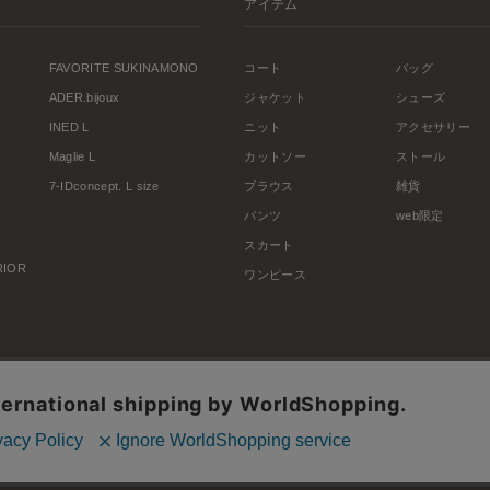
アイテム
FAVORITE SUKINAMONO
コート
バッグ
ADER.bijoux
ジャケット
シューズ
INED L
ニット
アクセサリー
Maglie L
カットソー
ストール
7-IDconcept. L size
ブラウス
雑貨
パンツ
web限定
スカート
ERIOR
ワンピース
利用規約
会社概要
プライバシーポリシー
特定商取引・古物営業法に基づく表示