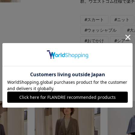
群。ウエストゴム仕様で楽
#スカート
#ニット
#ウォッシャブル
#
#おでかけ
#シアー