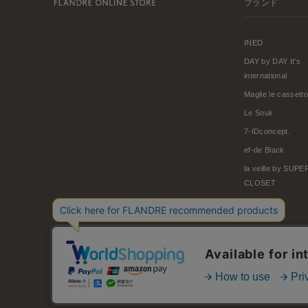
ブランド
INED
DAY by DAY It's
international
Maglie le cassetto
Le Souk
7-IDconcept.
ef-de Black
la veille by SUP
CLOSET
© FLANDRE CO., LTD.
お問い合わせ