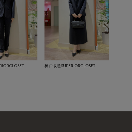
IORCLOSET
神戸阪急SUPERIORCLOSET