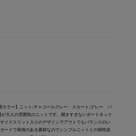
用カラー】ニット:チャコールグレー スカート:グレー バ
感が大人の雰囲気のニットです。開きすぎないボートネック
。サイドスリット入りのデザインでアウトでもバランスのい
ャガードで表情のある素材なのでシンプルニットとの相性抜