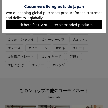
ックスすることで奥行きが生まれ、シンプルながら大人のこなれ
感を演出します。
#カットソー
#スカート
#ニット
#リラックス
#休日
#女子会
#デート
#ウォッシャブル
#イージーケア
#コットン
#レース
#フェミニン
#新作
#モード
#骨格ストレート
#レイヤード
#旅行
#おでかけ
#シアー
#バッグ
このショップの他のコーディネート
Coodinate