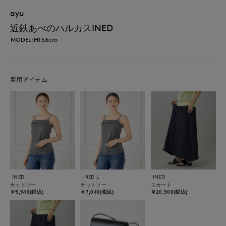
ayu
近鉄あべのハルカスINED
MODEL:H156cm
着用アイテム
INED
INED L
INED
カットソー
カットソー
スカート
￥5,940(税込)
￥7,040(税込)
￥20,900(税込)