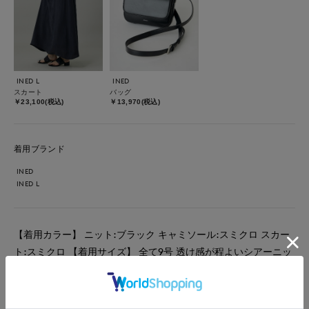
INED L
INED
スカート
バッグ
￥23,100(税込)
￥13,970(税込)
着用ブランド
INED
INED L
【着用カラー】 ニット:ブラック キャミソール:スミクロ スカー
ト:スミクロ 【着用サイズ】 全て9号 透け感が程よいシアーニッ
トに、しなやかな落ち感のあるフィブリルスカートを合わせた秋
のモノトーンコーデ。 軽やかさと深みを両立した素材使いで、
シックながらも重たく見えないのがポイントです。 異素材をミ