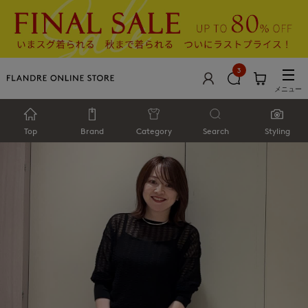
3
メニュー
Top
Brand
Category
Search
Styling