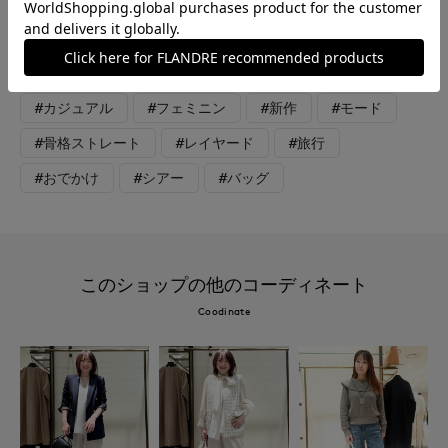
#カットソー
#スカート
#ニット
#リラックス
#休日
#女子会
#デート
#ウォッシャブル
#イージーケア
#コットン
#カジュアル
#フェミニン
#新作
#モード
#骨格ストレート
#レイヤード
#旅行
#おでかけ
#シアー
#バッグ
このショップの他のコーディネート
Coodinate