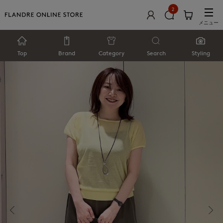
2
メニュー
Top
Brand
Category
Search
Styling