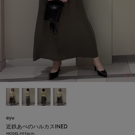
ayu
近鉄あべのハルカスINED
MODEL:H156cm