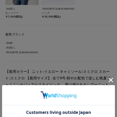
INED L
FAVORITE SUKINAMONO
カットソー
バッグ
￥7,040(税込)
￥20,900(税込)
着用ブランド
INED
INED L
FAVORITE SUKINAMONO
【着用カラー】 ニット:イエロー キャミソール:スミクロ スカー
ト:スミクロ 【着用サイズ】 全て9号 軽やか配色で楽しむ晩夏フ
ェミニンカジュアルスタイリング。 透け感のあるシアーニット
が涼しげで、晩夏にぴったりの抜け感をプラス。 フィブリル生
地のスカートは上品な光沢と落ち感があり、軽やかながら大人ら
しい印象に仕上がります。