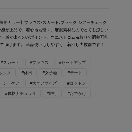
着用カラー】ブラウス/スカート:ブラック シアーチェック
ー感が上品で、着心地も軽く、麻混素材なのでとても涼しい
アー感が出るのがポイント。ウエストゴム＆絞りで調整可能
て頂けます。 単品使いもしやすく、着回し力抜群です！
#スカート
#ブラウス
#セットアップ
ックス
#休日
#女子会
#デート
イージーケア
#大きいサイズ
#コットン
#骨格ナチュラル
#旅行
#おでかけ