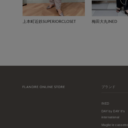
上本町近鉄SUPERIORCLOSET
梅田大丸INED
ブランド
INED
DAY by DAY It's
international
Maglie le cassetto