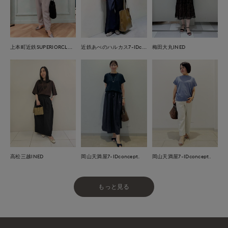
上本町近鉄SUPERIORCLOSET
近鉄あべのハルカス7-IDconcept.
梅田大丸INED
岡山天満屋7-IDconcept.
高松三越INED
岡山天満屋7-IDconcept.
もっと見る