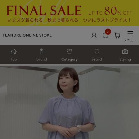
2
メニュー
Top
Brand
Category
Search
Styling