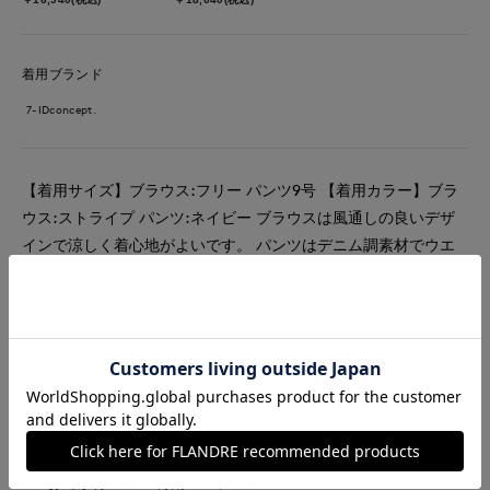
着用ブランド
7-IDconcept.
【着用サイズ】ブラウス:フリー パンツ9号 【着用カラー】ブラ
ウス:ストライプ パンツ:ネイビー ブラウスは風通しの良いデザ
インで涼しく着心地がよいです。 パンツはデニム調素材でウエ
スはゴムとドロスト仕様でリラックス感があります。
#ブラウス
#パンツ
#通勤・仕事
#オフィスカジュアル
#テレワーク
#リラックス
#休日
#ウォッシャブル
#イージーケア
#大きいサイズ
#デニム
#カジュアル
#旅行
#おでかけ
#梅雨コーデ