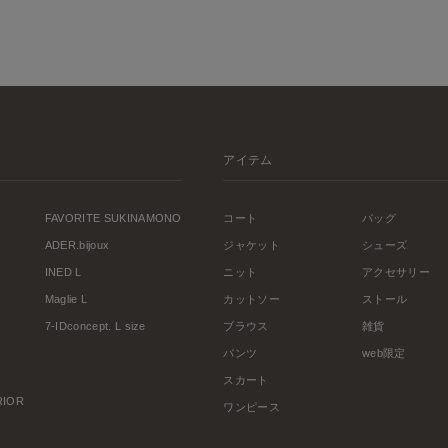
アイテム
FAVORITE SUKINAMONO
コート
バッグ
ADER.bijoux
ジャケット
シューズ
INED L
ニット
アクセサリー
Maglie L
カットソー
ストール
7-IDconcept. L size
ブラウス
雑貨
パンツ
web限定
スカート
ERIOR
ワンピース