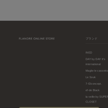
ブランド
INED
DAY by DAY It's
international
Maglie le cassetto
Le Souk
7-IDconcept.
ef-de Black
la veille by SUP
CLOSET