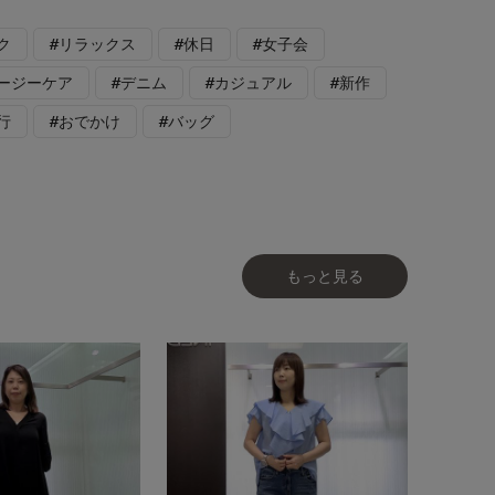
ク
#リラックス
#休日
#女子会
イージーケア
#デニム
#カジュアル
#新作
行
#おでかけ
#バッグ
もっと見る