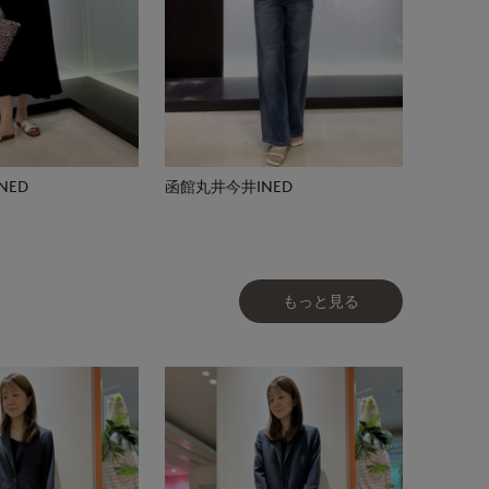
NED
函館丸井今井INED
もっと見る