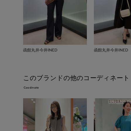
函館丸井今井INED
函館丸井今井INED
このブランドの他のコーディネート
Coodinate