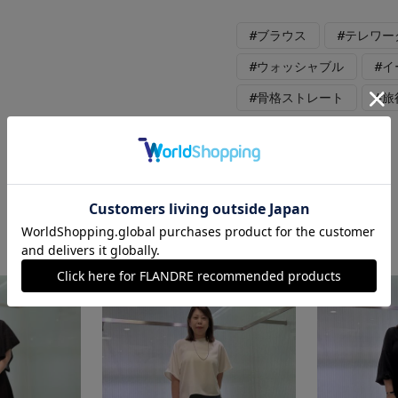
#ブラウス
#テレワー
#ウォッシャブル
#
#骨格ストレート
#旅