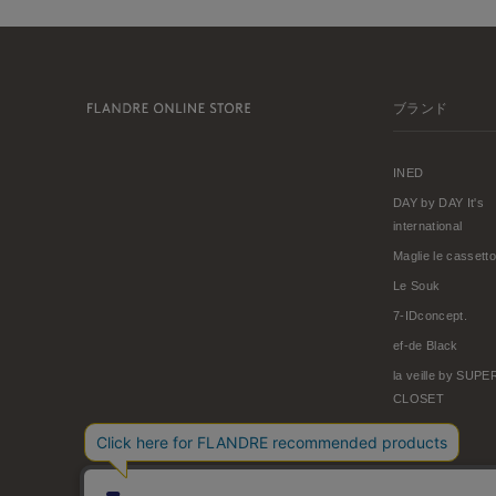
ブランド
INED
DAY by DAY It's
international
Maglie le cassetto
Le Souk
7-IDconcept.
ef-de Black
la veille by SUP
CLOSET