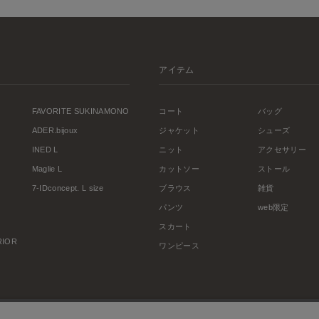
アイテム
FAVORITE SUKINAMONO
コート
バッグ
ADER.bijoux
ジャケット
シューズ
INED L
ニット
アクセサリー
Maglie L
カットソー
ストール
7-IDconcept. L size
ブラウス
雑貨
パンツ
web限定
スカート
ERIOR
ワンピース