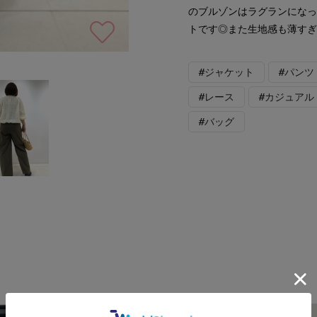
のブルゾンはラグランにな
トです◎また生地感も薄す
#ジャケット
#パンツ
#レース
#カジュアル
#バッグ