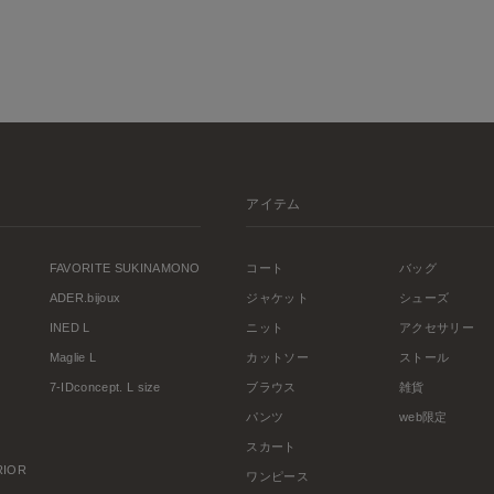
アイテム
FAVORITE SUKINAMONO
コート
バッグ
ADER.bijoux
ジャケット
シューズ
INED L
ニット
アクセサリー
Maglie L
カットソー
ストール
7-IDconcept. L size
ブラウス
雑貨
パンツ
web限定
スカート
ERIOR
ワンピース