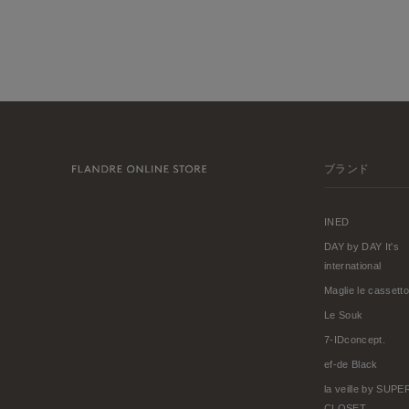
ブランド
INED
DAY by DAY It's
international
Maglie le cassetto
Le Souk
7-IDconcept.
ef-de Black
la veille by SUP
CLOSET