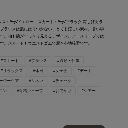
ス：9号/イエロー スカート：9号/ブラック 涼しげカラ
。ブラウスは肌にはりつかない、とても涼しい素材。暑い季
です。袖も腕がすっきり見えるデザイン。ノースリーブでは
ます。スカートもウエストゴムで履き心地抜群です。
#スカート
#ブラウス
#通勤・仕事
#リラックス
#休日
#女子会
#デート
イージーケア
#リネン
#チェック
ニン
#骨格ウェーブ
#おでかけ
#シアー