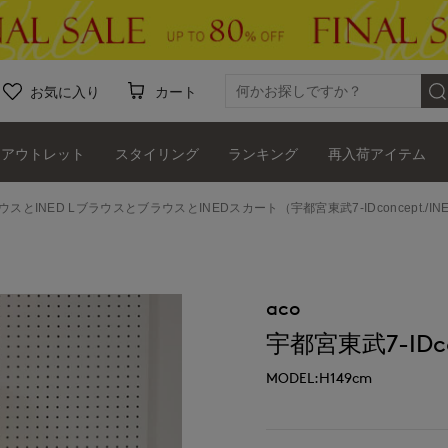
お気に入り
カート
アウトレット
スタイリング
ランキング
再入荷アイテム
ウスとINED LブラウスとブラウスとINEDスカート（宇都宮東武7-IDconcept./IN
aco
宇都宮東武7-IDco
MODEL:H149cm