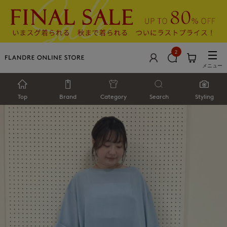
2
メニュー
Top
Brand
Category
Search
Styling