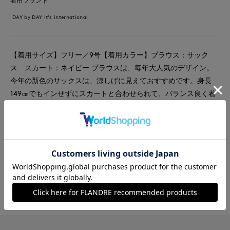
着用ブランド
DAY by DAY It's international
【着用サイズ】フリー／9号【着用カラー】ブラウス：サック
ス スカート：ネイビー ブラウスは、毎年大人気のデザイン。
今年の新色のサックスは、涼しげに見えておすすめです。身長
149㎝でもインせずにスカートと合わせられて、バランス良く着
られます。きちんと見えするので、通勤にもぴったりです。
#スカート
#ブラウス
#通勤・仕事
#オフィスカジュアル
#イージーケア
#フェミニン
#骨格ウェーブ
#保護者会
#ランチ