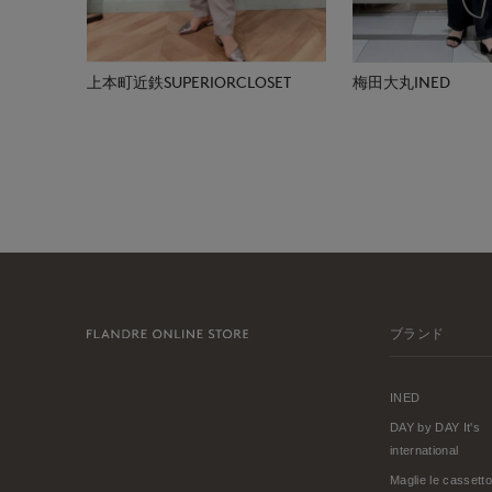
上本町近鉄SUPERIORCLOSET
梅田大丸INED
ブランド
INED
DAY by DAY It's
international
Maglie le cassetto