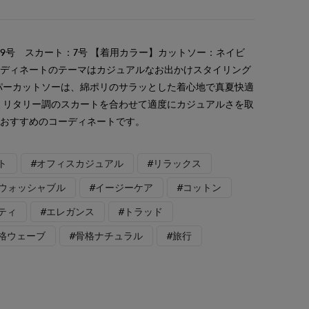
9号 スカート：7号 【着用カラー】カットソー：ネイビ
ーディネートのテーマはカジュアルなお出かけスタイリング
パーカットソーは、綿ポリのサラッとした着心地で真夏快適
ミリタリー調のスカートを合わせて適度にカジュアルさを取
におすすめのコーディネートです。
ト
#オフィスカジュアル
#リラックス
#ウォッシャブル
#イージーケア
#コットン
ティ
#エレガンス
#トラッド
骨格ウェーブ
#骨格ナチュラル
#旅行