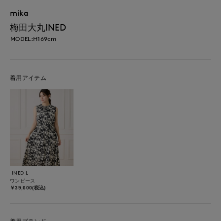
mika
梅田大丸INED
MODEL:H169cm
着用アイテム
INED L
ワンピース
￥39,600(税込)