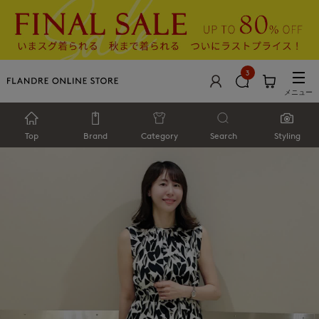
3
メニュー
Top
Brand
Category
Search
Styling