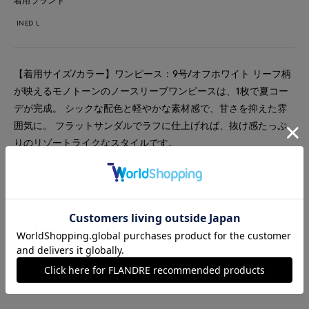
着用ブランド
INED L
【着用サイズ/カラー】ワンピース：9号/オフホワイト リーフ柄
が映えるモノトーンのノースリーブワンピースは、1枚で夏コー
デが完成。 シックな配色と軽やかな素材感で、甘さを抑えた雰
囲気に。 フラットサンダルでラフに仕上げれば、抜け感たっぷ
りのリゾートライクなスタイルです。
#ワンピース
#通勤・仕事
#リラックス
#休日
#女子会
#デート
#食事会
#ウォッシャブル
#イージーケア
#大きいサイズ
#フェミニン
#エレガンス
#骨格ストレート
#旅行
#おでかけ