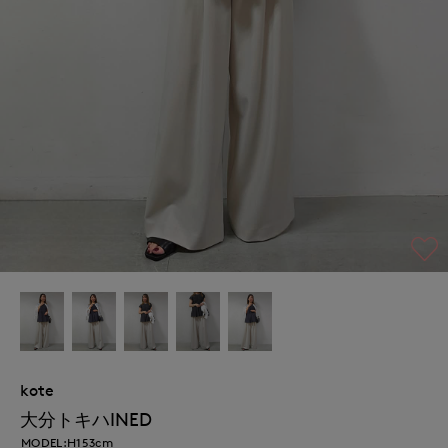
kote
大分トキハINED
MODEL:H153cm