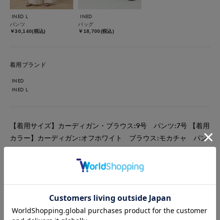
INED L
INED
パンツ
バッグ
￥30,140(税込)
￥18,700(税込)
着用ブランド
INED
INED L
【着用サイズ】カーディガン・ブラウス:9号 パンツ:7号 【着用
カラー】カーディガン:オフホワイト ブラウス:モカチャ パン
ツ:ベージュ バッグ:ブラック 羽織るだけで大人のこなれ感を演
出してくれる白カーディガン。 どんなアイテムにも馴染みやす
く重宝する一着です。 爽やかさも演出してくれ、見た目の涼し
さもプラスしてくれる嬉しいアイテムです！
#ブラウス
#ニット
#パンツ
#通勤・仕事