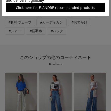
#オフィスカジュアル
#テレワーク
#休日
#ウォッシャブル
#大きいサイズ
#カジュアル
#骨格ウェーブ
#カーディガン
#おでかけ
#シアー
#軽羽織
#バッグ
このショップの他のコーディネート
Coodinate