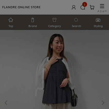
2
メニュー
Top
Brand
Category
Search
Styling