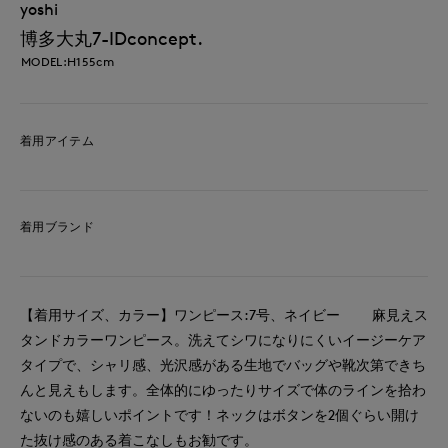
yoshi
博多大丸7-IDconcept.
MODEL:H155cm
着用アイテム
着用ブランド
【着用サイズ、カラー】ワンピース:7号、ネイビー 麻見えス
タンドカラーワンピース。洗えてシワになりにくいイージーケア
タイプで、シャリ感、光沢感がある生地でバッグや靴次第できち
んと見えもします。全体的にゆったりサイズで体のラインを拾わ
ないのも嬉しいポイントです！ネックはボタンを2個ぐらい開け
た抜け感のある着こなしもお勧です。