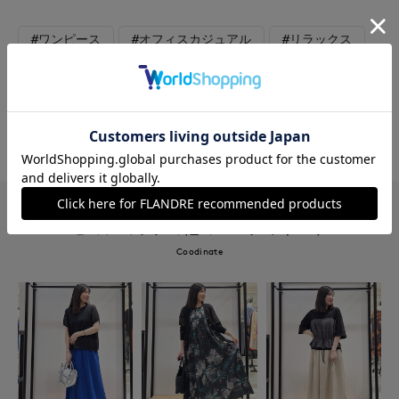
#ワンピース
#オフィスカジュアル
#リラックス
#食事会
#ウォッシャブル
#イージーケア
#大きいサイズ
#新作
#旅行
#おでかけ
#バッグ
このショップの他のコーディネート
Coodinate