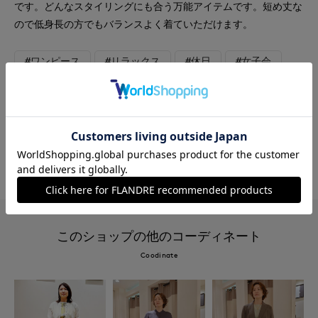
です。どんなスタイリングにも合う万能アイテムです。短め丈な
ので低身長の方でもバランスよく着ていただけます。
#ワンピース
#リラックス
#休日
#女子会
#デート
#ウォッシャブル
#イージーケア
#カジュアル
#フェミニン
#骨格ストレート
#カーディガン
#旅行
#おでかけ
#接触冷感
#バッグ
このショップの他のコーディネート
Coodinate