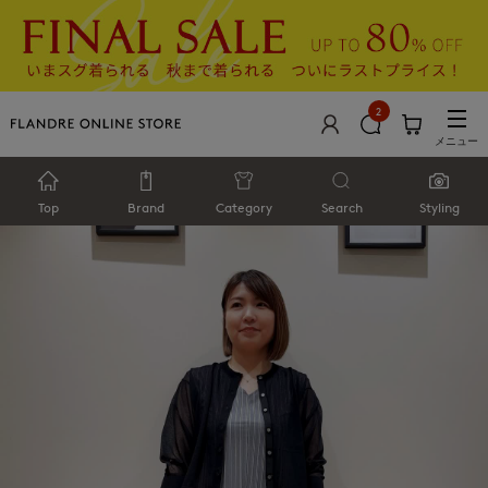
2
メニュー
Top
Brand
Category
Search
Styling