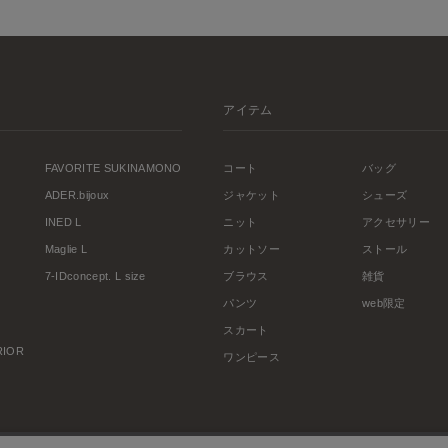
アイテム
FAVORITE SUKINAMONO
コート
バッグ
ADER.bijoux
ジャケット
シューズ
INED L
ニット
アクセサリー
Maglie L
カットソー
ストール
7-IDconcept. L size
ブラウス
雑貨
パンツ
web限定
スカート
ERIOR
ワンピース