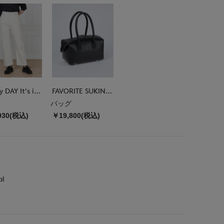
DAY by DAY It's international
FAVORITE SUKINAMONO
バッグ
930(税込)
￥19,800(税込)
al