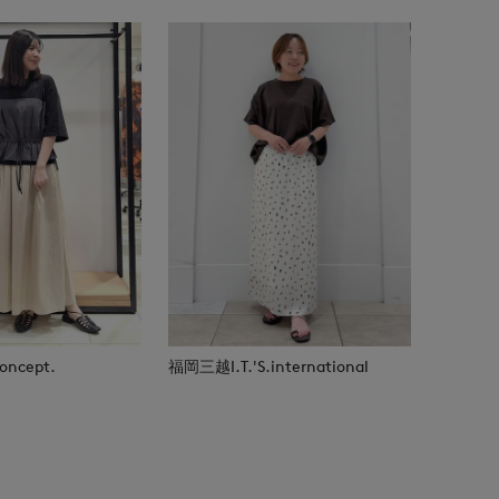
ncept.
福岡三越I.T.'S.international