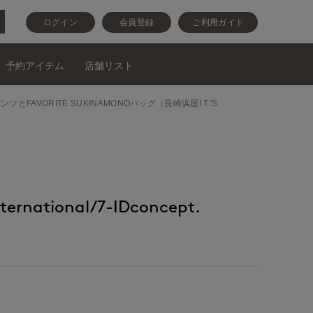
ログイン
会員登録
ご利用ガイド
予約アイテム
店舗リスト
ラウスとパンツとFAVORITE SUKINAMONOバッグ（長崎浜屋I.T.'S.
ternational/7-IDconcept.