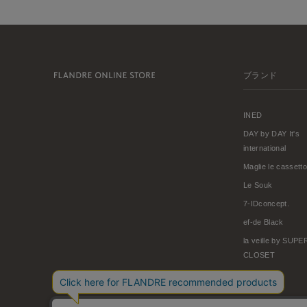
ブランド
INED
DAY by DAY It's
international
Maglie le cassetto
Le Souk
7-IDconcept.
ef-de Black
la veille by SUP
CLOSET