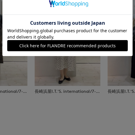
長崎浜屋I.T.'S. international/7-IDconcept.
長崎浜屋I.T.'S. international/7-IDconcept.