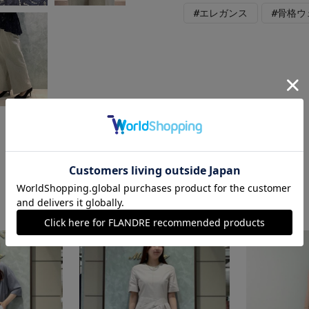
#エレガンス
#骨格ウ