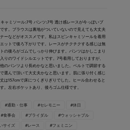
 キャミソール:7号 パンツ:7号 透け感レースが今っぽいブ
グです。ブラウスは裏地がついていないので見えても大丈夫
ンナーなどがオススメです。私はスビンキャミソールを着用
ルエットで後ろ下がりです。レースがチクチクする感じは無
ストの後ろがゴムでしっかり伸びます。パンツはかしこまり
入りのワイドシルエットです。7号着用しておりますが、
も他のパンツより長めかなと思いました。ベルトで調節する
感で選んで頂いて大丈夫かなと思います。肌に張り付く感じ
丈は157cmで床につくぎりぎりでした。ヒール合わせると
ます。左右ポケットあり、後ろゴム仕様です。
#通勤・仕事
#セレモニー
#休日
#食事会
#ブライダル
#ウォッシャブル
いサイズ
#レース
#フェミニン