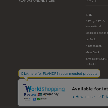
ブランド
INED
DAY by DAY It's
international
Maglie le cassetto
Le Souk
7-IDconcept.
ef-de Black
la veille by SUP
CLOSET
© FLANDRE CO., LTD.
お問い合わせ