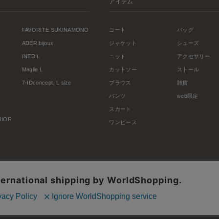
アイテム
FAVORITE SUKINAMONO
コート
バッグ
ADER.bijoux
ジャケット
シューズ
INED L
ニット
アクセサリー
Maglie L
カットソー
ストール
7-IDconcept. L size
ブラウス
雑貨
パンツ
web限定
スカート
ERIOR
ワンピース
利用規約
会社概要
プライバシーポリシー
特定商取引・古物営業法に基づく表示