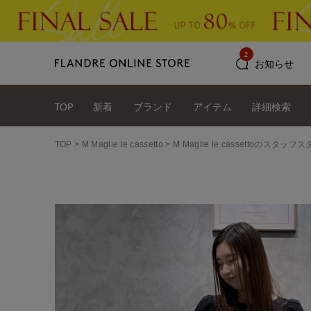
2
お知らせ
TOP
新着
ブランド
アイテム
詳細検索
TOP
M Maglie le cassetto
M Maglie le cassettoのスタ