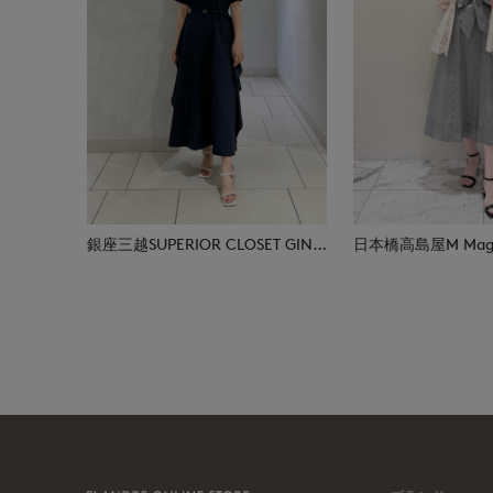
銀座三越SUPERIOR CLOSET GINZA