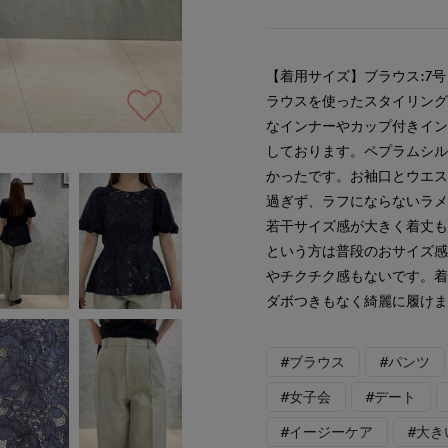
【着用サイズ】ブラウス:7号
ラウスを使ったスタイリン
なインナーやカップ付きイ
しております。ペプラムシ
かったです。お袖口とウエ
過ぎず、ラフにならないラメ
若干サイズ感が大きく着丈
という方は普段のおサイズ
やチクチク感もないです。着
ダボつきもなく綺麗に履け
#ブラウス
#パンツ
#女子会
#デート
#イージーケア
#大き