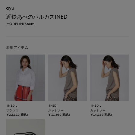
ayu
近鉄あべのハルカスINED
MODEL:H156cm
着用アイテム
INED L
INED
INED L
ブラウス
カットソー
カットソー
￥22,110(税込)
￥11,990(税込)
￥14,190(税込)