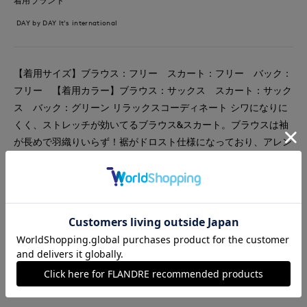
着用ブランド
DAY by DAY It's international
【着用サイズ】ブラウス：フリー スカート：フリー バック：
フリー 【着用カラー】ブラウス：サックス スカート：サック
ス バック：グリーン リラックスコーディネート シワになりに
くく、ストレッチが効いてるブラウス&スカート。ブラウスは袖
が長めで羽織りいらず！裾がドロスト仕様になっており、アレン
ジして頂けます。スカートは丈が長すぎないので小柄な方にもぴ
ったりです。
#スカート
#ブラウス
#セットアップ
#オフィスカジュアル
#リラックス
#ウォッシャブル
#イージーケア
#カジュアル
#骨格ストレート
#バッグ