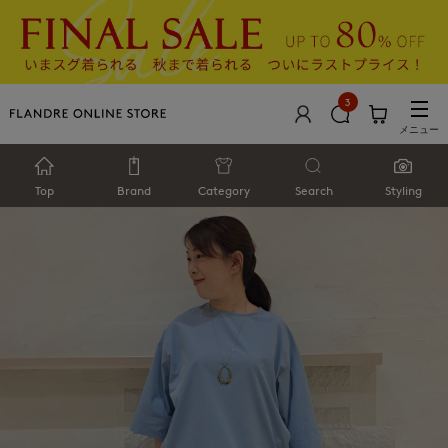
3
メニュー
Top
Brand
Category
Search
Styling