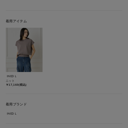
着用アイテム
INED L
ニット
￥17,160(税込)
着用ブランド
INED L