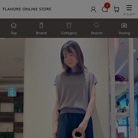
2
メニュー
Top
Brand
Category
Search
Styling