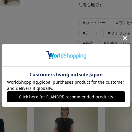
な着心地です。
#カットソー
#ワンピ
#デート
#ウォッシャ
#新作
#骨格ストレー