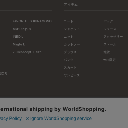
アイテム
FAVORITE SUKINAMONO
コート
バッグ
ADER.bijoux
ジャケット
シューズ
INED L
ニット
アクセサリー
Maglie L
カットソー
ストール
7-IDconcept. L size
ブラウス
雑貨
パンツ
web限定
スカート
ERIOR
ワンピース
利用規約
会社概要
プライバシーポリシー
特定商取引・古物営業法に基づく表示