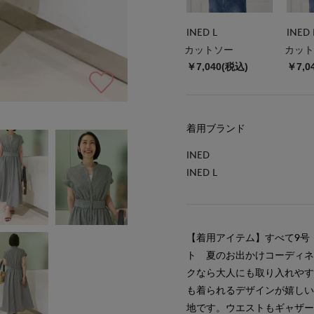
INED L
INED 
カットソー
カット
￥7,040(税込)
￥7,0
着用ブランド
INED
INED L
【着用アイテム】すべて9号
ト 夏のお出かけコーディ
クなら大人にも取り入れや
も着られるデザインが嬉し
地です。ウエストもギャザ