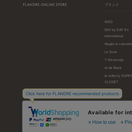
ブランド
INED
DAY by DAY It's
international
Maglie le cassetto
Le Souk
7-IDconcept.
ef-de Black
la veille by SUP
CLOSET
© FLANDRE CO., LTD.
お問い合わせ