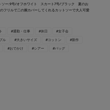
ソー:9号/オフホワイト スカート7号/ブラック 夏のお
袖のフリルで二の腕カバーしてくれるカットソーで大人可愛
ト
#通勤・仕事
#休日
#女子会
ブル
#大きいサイズ
#コットン
#新作
#おでかけ
#シアー
#バッグ