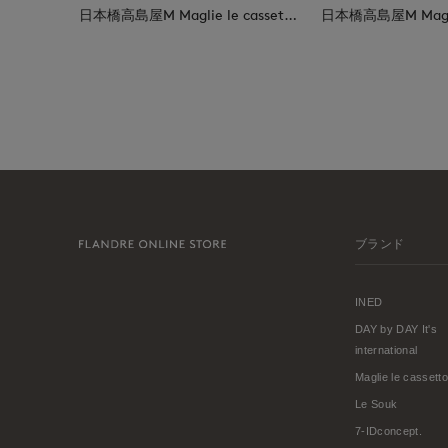
日本橋高島屋M Maglie le cassetto
ブランド
INED
DAY by DAY It's
international
Maglie le cassetto
Le Souk
7-IDconcept.