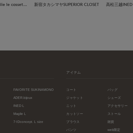
日本橋高島屋M Maglie le cassetto
新宿タカシマヤSUPERIOR CLOSET
高松三越INED
アイテム
FAVORITE SUKINAMONO
コート
バッグ
ADER.bijoux
ジャケット
シューズ
INED L
ニット
アクセサリー
Maglie L
カットソー
ストール
7-IDconcept. L size
ブラウス
雑貨
パンツ
web限定